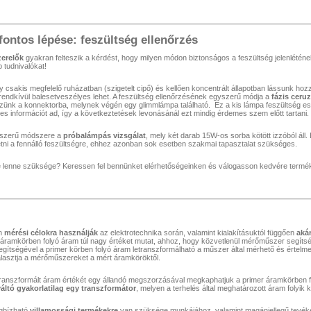
 fontos lépése: feszültség ellenőrzés
zerelők
gyakran felteszik a kérdést, hogy milyen módon biztonságos a feszültség jelenlétének v
 tudnivalókat!
y csakis megfelelő ruházatban (szigetelt cipő) és kellően koncentrált állapotban lássunk h
rendkívül balesetveszélyes lehet. A feszültség ellenőrzésének egyszerű módja a
fázis ceru
zünk a konnektorba, melynek végén egy glimmlámpa található. Ez a kis lámpa feszültség ese
 információt ad, így a következtetések levonásánál ezt mindig érdemes szem előtt tartani.
szerű módszere a
próbalámpás vizsgálat
, mely két darab 15W-os sorba kötött izzóból áll.
etni a fennálló feszültségre, ehhez azonban sok esetben szakmai tapasztalat szükséges.
lenne szüksége? Keressen fel bennünket elérhetőségeinken és válogasson kedvére termék
an
mérési célokra használják
az elektrotechnika során, valamint kialakításuktól függően
akár
áramkörben folyó áram túl nagy értéket mutat, ahhoz, hogy közvetlenül mérőműszer segíts
gítségével a primer körben folyó áram letranszformálható a műszer által mérhető és értelm
lasztja a mérőműszereket a mért áramköröktől.
ranszformált áram értékét egy állandó megszorzásával megkaphatjuk a primer áramkörben f
áltó gyakorlatilag egy transzformátor
, melyen a terhelés által meghatározott áram folyik k
gbízható
villamossági termékekre
van szüksége munkájához, valamint magánjellegű tevék