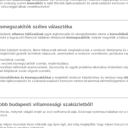
ben szükség szerint
áramváltót
is talál! Bővebb tájékoztatásért és tanácsadásért keressen 
k készséggel állnak rendelkezésére!
ismegszakítók széles választéka
 épületek
villamos hálózatának
egyik legfontosabb és elengedhetetlen eleme a
biztosítéktá
int a fogyasztói főelosztó táblában elhelyezett
kismegszakítók
, melyek megvédik a hálózat
don kiépített rendszer, illetve felhasznált elemek meghatározóak a rendszer élettartama é
 megbízható gyártók termékeit válasszuk, amennyiben a rendszer szerelésére, javítására vagy
ztosítékok cseréje.
 vesztett kismegszakítók cseréje, modernizálása.
tkeztében előforduló áramszünetek, tűzveszély és egyéb probléma elkerülése érdekében vég
ti felújítások során végzett szerelés.
iztosítékokat és kismegszakítókat
a megfelelő rendszer kiépítéséhez és tekintse meg
vi
ővebb tájékoztatásért és szaktanácsadásért keressen minket bizalommal elérhetőségeinken
obb budapesti villamossági szaküzletből!
forrás, melynek világító erejét az izzó wolframszál adja. A köznapi nyelvhasználatban ezt a 
ezni.
 milyen összetett elven működik egy ilyen égő, ami még meglepőbb, hogy milyen hosszú múlt
melyet Edison nevéhez köthetünk.