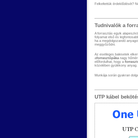
Felkeltettük érdeklődését? 
Tudnivalók a forr
A forrasztás egyik alapeszk
folyamat első és legfontosab
ha a megdolgozandó anyago
meggyőződni.
Az esetleges balesetek elker
a
forrasztópáka
nagy hőmérsé
előfordulhat, hogy a
forrasz
közelében gyúlékony anyag.
Munkája során gyakran dolg
UTP kábel beköté