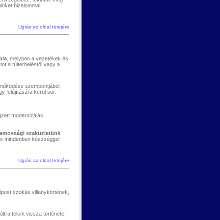
minket bizalommal
Ugrás az oldal tetejére
bla
, melyben a vezetékek és
ot a túlterheléstől vagy a
s működése szempontjából,
 felújítására kerül sor.
zett modernizálás.
llamossági szaküzletünk
 és mindenben készséggel
Ugrás az oldal tetejére
típust szokás villanykörtének,
ra tekint vissza története.