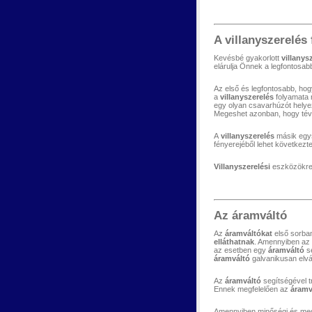
A villanyszerelés
Kevésbé gyakorlott
villanys
elárulja Önnek a legfontosabb
Az első és legfontosabb, hog
a
villanyszerelés
folyamata 
egy olyan csavarhúzót helye
Megeshet azonban, hogy téves
A
villanyszerelés
másik egy
fényerejéből lehet következt
Villanyszerelési
eszközökre 
Az áramváltó
Az
áramváltókat
első sorb
elláthatnak
. Amennyiben az 
az esetben egy
áramváltó
se
áramváltó
galvanikusan elvá
Az
áramváltó
segítségével t
Ennek megfelelően az
áramv
Amennyiben minőségi és me