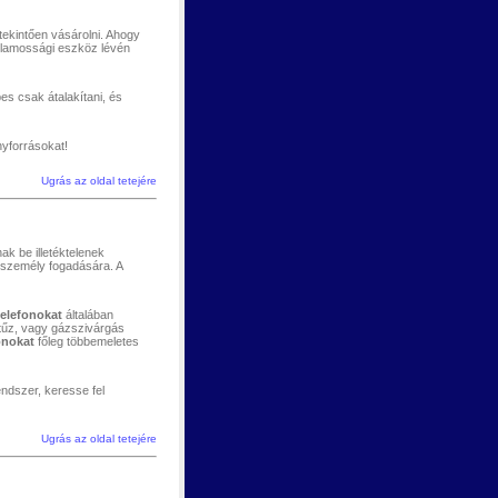
tekintően vásárolni. Ahogy
illamossági eszköz lévén
es csak átalakítani, és
nyforrásokat!
Ugrás az oldal tetejére
k be illetéktelenek
 személy fogadására. A
elefonokat
általában
 tűz, vagy gázszivárgás
onokat
főleg többemeletes
endszer, keresse fel
Ugrás az oldal tetejére