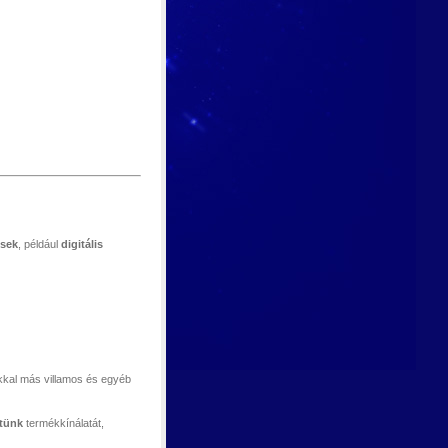
ések
, például
digitális
ókkal más villamos és egyéb
etünk
termékkínálatát,