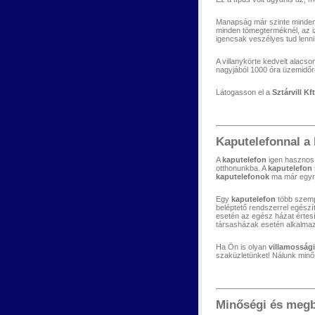
Manapság már szinte minden
minden tömegterméknél, az iz
igencsak veszélyes tud lenni
A villanykörte kedvelt alacso
nagyjából 1000 óra üzemidőr
Látogasson el a
Sztárvill K
Kaputelefonnal a 
A
kaputelefon
igen haszno
otthonunkba. A
kaputelefon
kaputelefonok
ma már egyr
Egy
kaputelefon
több szempo
beléptető rendszerrel egészí
esetén az egész házat értesí
társasházak esetén alkalma
Ha Ön is olyan
villamosság
szaküzletünket! Nálunk min
Minőségi és megb