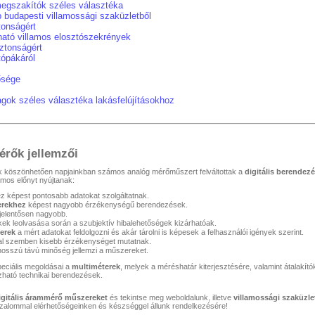
megszakítók széles választéka
 budapesti villamossági szaküzletből
tonságért
ató villamos elosztószekrények
ztonságért
tópákáról
ősége
agok széles választéka lakásfelújításokhoz
érők jellemzői
nek köszönhetően napjainkban számos analóg mérőműszert felváltottak a
digitális berendez
mos előnyt nyújtanak:
 képest pontosabb adatokat szolgáltatnak.
rekhez
képest nagyobb érzékenységű berendezések.
jelentősen nagyobb.
kek leolvasása során a szubjektív hibalehetőségek kizárhatóak.
erek
a mért adatokat feldolgozni és akár tárolni is képesek a felhasználói igények szerint.
al szemben kisebb érzékenységet mutatnak.
osszú távú minőség jellemzi a műszereket.
eciális megoldásai a
multiméterek
, melyek a méréshatár kiterjesztésére, valamint átalakít
zható technikai berendezések.
igitális árammérő műszereket
és tekintse meg weboldalunk, illetve
villamossági szaküzl
bizalommal elérhetőségeinken és készséggel állunk rendelkezésére!