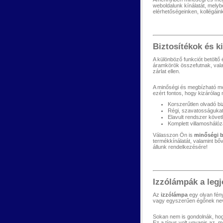
weboldalunk kínálatát, mely
elérhetőségeinken, kollégáin
Biztosítékok és k
A különböző funkciót betöltő
áramkörök összefutnak, valam
zárlat ellen.
A minőségi és megbízható mó
ezért fontos, hogy kizárólag
Korszerűtlen olvadó bi
Régi, szavatosságukat
Elavult rendszer köve
Komplett villamoshálóza
Válasszon Ön is
minőségi b
termékkínálatát, valamint b
állunk rendelkezésére!
Izzólámpák a legj
Az
izzólámpa
egy olyan fény
vagy egyszerűen égőnek nev
Sokan nem is gondolnák, hogy
Ez a típus volt ugyanis az, 