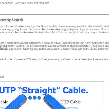
Ne habozzon, keressen fel minket még ma!
asztópákáról
öze a
forrasztópáka
, mely igen hatékony eszköz, ám a nem megfelelő kezelés mellett komol
b szabálya, hogy forrasztás során a
forrasztópáka
hegye alaposan legyen beónozva. A forra
k képesek a
forrasztópáka
által közvetített hő felvételére, melyről érdemes még a munka 
ülése érdekében ajánlott ellenőrizni a páka és a nyél kapcsolódását, azt hogy mennyire stabi
klet mellett üzemel, így mindenképpen ajánlott a védőkesztyű használata. A munkálat során
tópákát
szeretnénk letenni kicsit. Ebben az esetben a leglényegesebb, hogy tűzálló területre 
ozik
forrasztópákával
? Esetleg szüksége lenne egyre? Akkor ne késlekedjen, keresse fel 
se