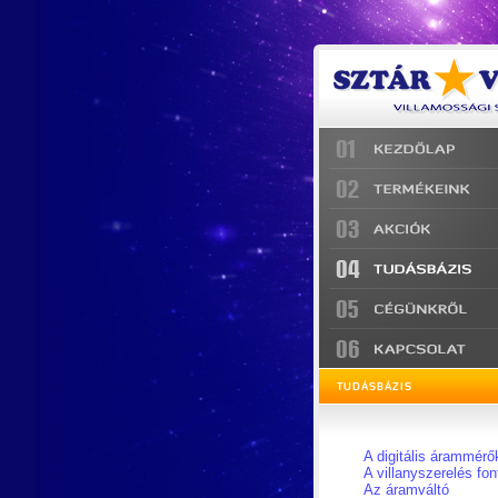
TUDÁSBÁZIS
A digitális árammérő
A villanyszerelés fon
Az áramváltó