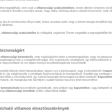
hol megtalálható, nem csak a
villamossági szaküzletekben
, ennek ellenére érdemes körül
zóknál is fennáll a veszélye annak, hogy silány minőség akad a vásárló kezei közé, mely v
.
ny ára és természetes fénye miatt, fontos azonban tudni, hogy a felvett energia töredékét kép
e alkalmas.
ft. villamossági szaküzletébe
és kollégáink segítenek Önnek megtalálni a legmegfelelőbb fé
biztonságért
s
villamossági berendezés
, mely segítségünkre lehet a mindennapokban, hogy ne juthassana
segítségével már a csengetésnél tudjuk, kire számítsunk vendégként, így felkészülhetünk a
e népszerűbbek és ezt éppen könnyű kezelhetőségüknek köszönhetik.
ntból előnyös lehet háztartásában, legyen szó a biztonságról, vagy a kényelemről. A
kaput
tik ki, így megkönnyítik a vendégek beazonosítását és beengedését. Emellett egy esetleges
teni lehet a vészhelyzetről, így sokkal hamarabb biztonságba kerülhet mindenki.
Kaputelef
zhatunk, de manapság már bármilyen családi házban hasznos lehet beszerelése.
i berendezések
beszerelésén gondolkodik, mint amilyen egy
kaputelefon
, vagy beléptető r
őségi
villamossági termékek
széles választékát találja!
ízható villamos elosztószekrények