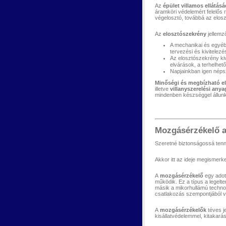
Az
épület villamos ellátásá
áramköri védelemért felelős r
végelosztó, továbbá az elos
Az
elosztószekrény
jellemző
A mechanikai és egyéb
tervezési és kivitelez
Az elosztószekrény kiv
elvárások, a terhelhet
Napjainkban igen népsz
Minőségi és megbízható e
illetve
villanyszerelési any
mindenben készséggel állun
Mozgásérzékelő a
Szeretné biztonságossá tenni
Akkor itt az ideje megismerk
A
mozgásérzékelő
egy adott
működik. Ez a típus a legelt
másik a mikorhullámú technol
csatlakozás szempontjából ve
A
mozgásérzékelők
téves j
kisállatvédelemmel, kitakar