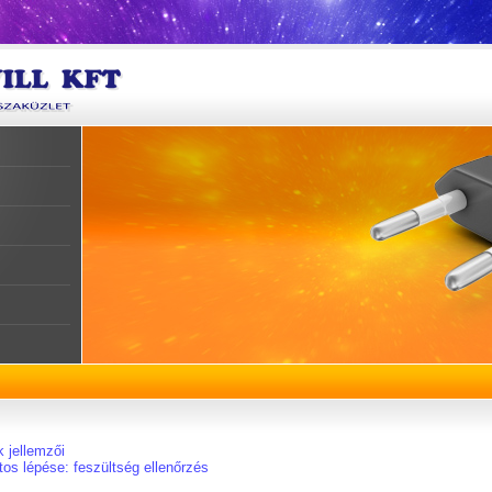
k jellemzői
tos lépése: feszültség ellenőrzés