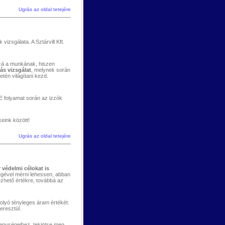
Ugrás az oldal tetejére
izsgálata. A Sztárvill Kft.
ozzá a munkának, hiszen
zás
vizsgálat
, melynek során
tén világítani kezd.
 E folyamat során az izzók
eink között!
Ugrás az oldal tetejére
 védelmi célokat is
égével mérni lehessen, abban
ezhető értékre, továbbá az
olyó tényleges áram értékét.
eresztül.
enységeihez, tekintse meg