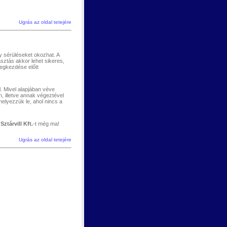
Ugrás az oldal tetejére
y sérüléseket okozhat. A
sztás akkor lehet sikeres,
megkezdése előtt
l. Mivel alapjában véve
, illetve annak végeztével
helyezzük le, ahol nincs a
a
Sztárvill Kft
.
-t még ma!
Ugrás az oldal tetejére