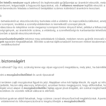
ért felelős rendszer
egyik jellemző és legfontosabb gyűjtőpontjai az áramköri elosztók, mel
endszert, leágaztatják a fogyasztói ágazatokat, stb. A
villamos rendszer
legfőbb elosztói: a
ztó berendezés feladata a beérkező betáplálást számos különböző áramkörre leosztani.
i:
 behatásoktól az elosztószekrény burkolata védi a védelmi- és kapcsolókészülékeket, amel
ési szempont, továbbá a személyvédelemben is kiemelkedő szerepet játszik.
álasztása és telepítése során megannyi szempont fontos tényező lehet, például a felhaszn
őségi igények, az áramkörök száma, a védettség, a szerelhetőségi és karbantartási lehetős
erűek a tipizált elosztószekrények.
losztószekrényekért
tekintse meg weboldalunk kínálatát, melyben neves gyártók innovatí
agok
egyaránt megtalálhatóak. Bővebb szakmai tájékoztatásért keressen minket bizalommal 
k rendelkezésére!
 biztonságért
 otthonát? Úgy érzi, szükség lenne egy olyan egyszerű megoldásra, mely jelez, ha bármifél
edni a
mozgásérzékelőkkel
és azok típusaival!
 területen zajló mozgásokat figyeli és jelzi. Alapjában véve két fajtája létezik. Az egyik az in
erjedtebb, hiszen elég alacsony árfekvésű, azonban fontos megjegyezni, hogy előfordulhat, ho
ógiát veszi alapul. A
mozgásérzékelők
e fajtája ugyan jóval drágább, ám sokkal megbízhat
zetékes és vezeték nélküli változat is elérhető.
elzései gyakran abból fakadnak, hogy számos zavaró tényezővel kell megbirkózniuk. A po
ás védelemmel és hőkompenzációval is kiegészíthetjük a
mozgásérzékelőt
.