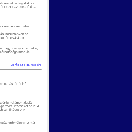
yek magukba foglalják az
 főelosztó, az elosztó és a
y kimagaslóan fontos
álási körülmények és
égek és elvárások.
v és hagyományos termékei,
elérhetőségeinken és
Ugrás az oldal tetejére
e mozgás történik?
fravörös hullámok alapján
gy téves jelzéseket ad le. A
óbb a működése. A
ntosság érdekében ma már